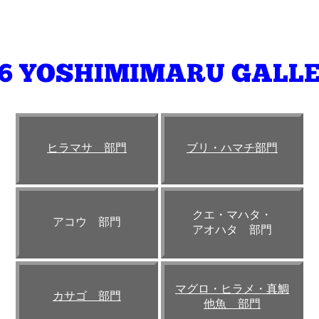
ヒラマサ 部門
ブリ・ハマチ部門
クエ・マハタ・
アコウ 部門
アオハタ 部門
マグロ・ヒラメ・真鯛
カサゴ 部門
他魚 部門