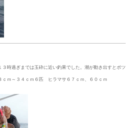
１３時過ぎまでは玉砕に近い釣果でした。潮が動き出すとポツ
３ｃｍ～３４ｃｍ６匹 ヒラマサ６７ｃｍ、６０ｃｍ