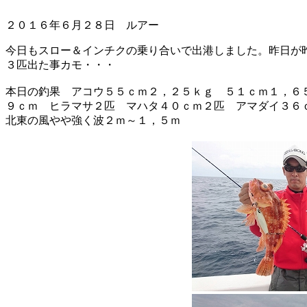
２０１６年６月２８日 ルアー
今日もスロー＆インチクの乗り合いで出港しました。昨日が
３匹出た事カモ・・・
本日の釣果 アコウ５５ｃｍ２，２５ｋｇ ５１ｃｍ１，６
９ｃｍ ヒラマサ２匹 マハタ４０ｃｍ２匹 アマダイ３６
北東の風やや強く波２ｍ～１，５ｍ