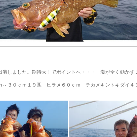
出港しました。期待大！でポイントへ・・・ 潮が全く動かず
ｍ～３０ｃｍ１９匹 ヒラメ６０ｃｍ チカメキントキダイ４