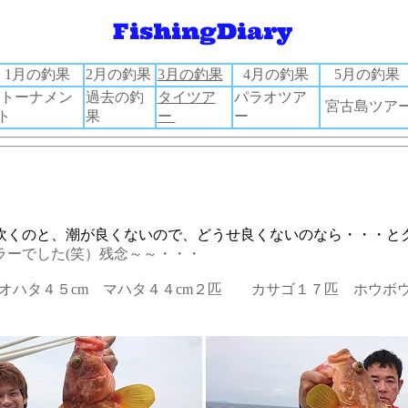
1月の釣果
2月の釣果
3月の釣果
4月の釣果
5月の釣果
トーナメン
過去の釣
タイツア
パラオツア
宮古島ツア
ト
果
ー
ー
吹くのと、潮が良くないので、どうせ良くないのなら・・・と
ラーでした(笑）残念～～・・・
 アオハタ４５cm マハタ４４cm２匹 カサゴ１７匹 ホウ