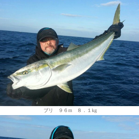
ブリ ９６m ８．１kg