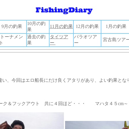
10月の釣
9月の釣果
11月の釣果
12月の釣果
1月の釣果
果
トーナメン
過去の釣
タイツア
パラオツア
宮古島ツア
ト
果
ー
ー
違い、今回はエロ船長にだけ良くアタリがあり、よい釣果とな
ブレーク＆フックアウト 共に４回ほど・・・ マハタ４５cm～