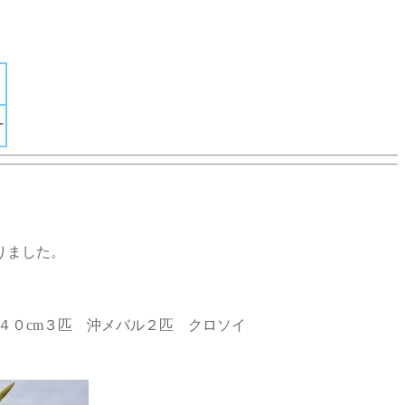
ー
りました。
４０cm３匹 沖メバル２匹 クロソイ