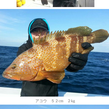
アコウ ５２cm ２kg