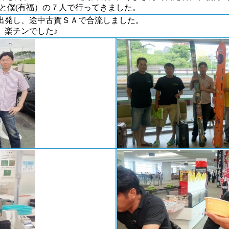
と僕(有福）の７人で行ってきました。
出発し、途中古賀ＳＡで合流しました。
、楽チンでした♪