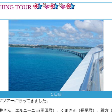
SHING TOUR
6/8～201
１日目
グツアーに行ってきました。
井さん、エルニーニョ(岡田君）、くまさん（長尾君）、親方