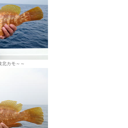
敗北カモ～～