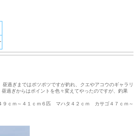
ー
、昼過ぎまではポツポツですが釣れ、クエやアコウのギャラリ
・ 昼過ぎからはポイントを色々変えてやったのですが、釣果
４９ｃｍ～４１ｃｍ６匹 マハタ４２ｃｍ カサゴ４７ｃｍ～