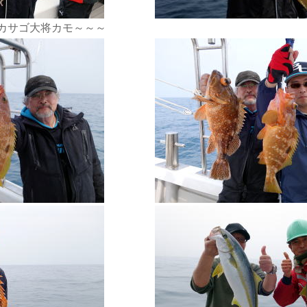
カサゴ大将カモ～～～