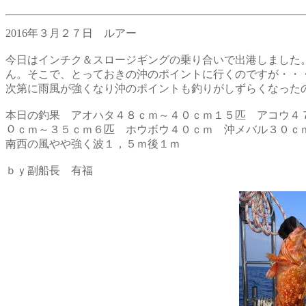
2016年３月２７日 ルアー
今日はインチク＆スロージギングの乗り合いで出港しました
ん。そこで、とっておきの沖のポイントに行くのですが・
次第に雨風が強くなり沖のポイントも釣りがしずらくなった
本日の釣果 アオハタ４８ｃｍ～４０ｃｍ１５匹 アコウ４７
０ｃｍ～３５ｃｍ６匹 ホウボウ４０ｃｍ 沖メバル３０ｃ
南西の風やや強く波１，５ｍ後１ｍ
ｂｙ副船長 有福