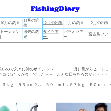
11月の釣
10月の釣果
12月の釣果
1月の釣果
2月の釣果
果
トーナメン
過去の釣
タイツア
パラオツア
宮古島ツア
ト
果
ー
ー
良いので久々に沖のポイントへ・・・ 一流し目からヒットし
ジグには当たりが今一でした～～ こんな日もあるのかと・・
．３ｋｇ ５３ｃｍ２匹 ５０ｃｍ１．５７ｋｇ。５０ｃｍ 