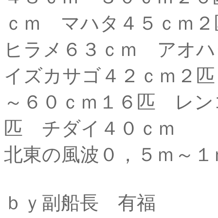
ｃｍ マハタ４５ｃｍ
ヒラメ６３ｃｍ アオ
イズカサゴ４２ｃｍ２匹
～６０ｃｍ１６匹 レン
匹 チダイ４０ｃｍ
北東の風波０，５ｍ～１
ｂｙ副船長 有福