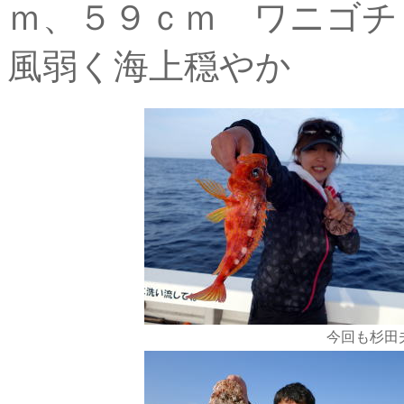
ｍ、５９ｃｍ ワニゴチ
風弱く海上穏やか
今回も杉田