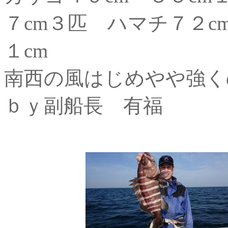
７cm３匹 ハマチ７２c
１cm
南西の風はじめやや強くの
ｂｙ副船長 有福