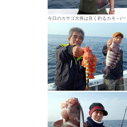
今日のカサゴ大将は良く釣るカモ～(^^