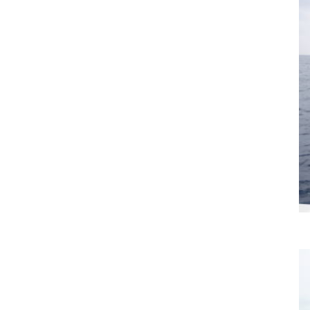
↑カサゴ大