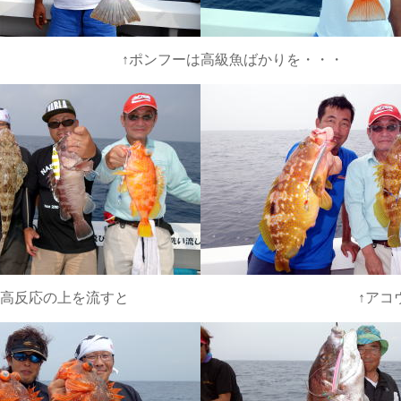
魚ばかりを・・・
と ↑アコウのダブル