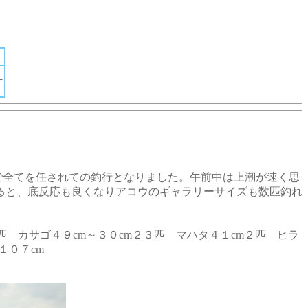
ー
で全てを任されての釣行となりました。午前中は上潮が速く思
ると、底反応も良くなりアコウのギャラリーサイズも数匹釣れ
２匹 カサゴ４９cm～３０cm２３匹 マハタ４１cm２匹 ヒラ
１０７cm