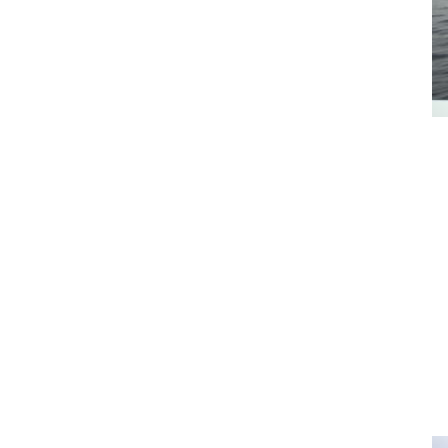
↑タナケンの５０
↑海旬行き～！ ア