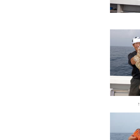
↑ポンフーは高級
↑高反応の上を流す