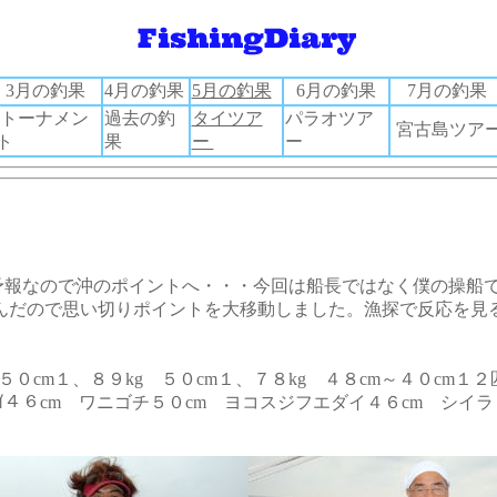
3月の釣果
4月の釣果
5月の釣果
6月の釣果
7月の釣果
トーナメン
過去の釣
タイツア
パラオツア
宮古島ツア
ト
果
ー
ー
予報なので沖のポイントへ・・・今回は船長ではなく僕の操船
んだので思い切りポイントを大移動しました。漁探で反応を見
５０cm１、８９kg ５０cm１、７８kg ４８cm～４０cm１
ｷﾀﾞｲ４６cm ワニゴチ５０cm ヨコスジフエダイ４６cm シイラ