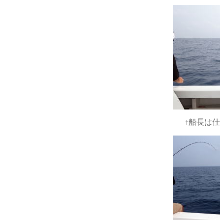
↑船長は仕入れ隊長カ