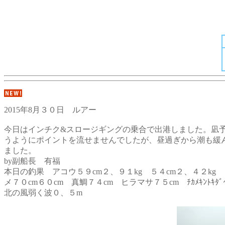
2015年8月３０日 ルアー
今日はインチク&スロージギングの乗合で出港しました。凪
うようにポイントを流せませんでしたが、昼過ぎから潮も緩
ました。
by副船長 有福
本日の釣果 アコウ５９cm２、９１kg ５４cm２、４２kg 
メ７０cm６０cm 真鯛７４cm ヒラマサ７５cm ﾁｶﾒｷﾝﾄ
北の風弱く波０、５m