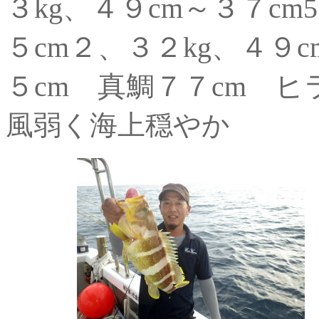
３kg、４９cm～３７c
５cm２、３２kg、４９
５cm 真鯛７７cm ヒ
風弱く海上穏やか