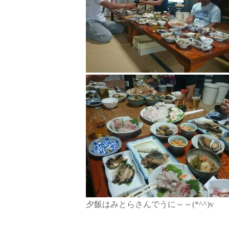
夕飯はみとらさんでうに～～(*^^)v