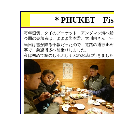
＊PHUKET Fish
毎年恒例、タイのプーケット アンダマン海へ船
今回の参加者は、よよよ岩本君、大川内さん、汗
当日は雪が降る予報だったので、道路の通行止め
事で、急遽博多へ前乗りしました。
夜は初めて鯨のしゃぶしゃぶのお店に行きました