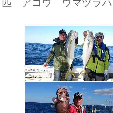
匹 アコウ ウマヅラハ