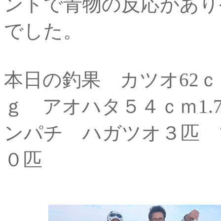
ントで青物の反応があり
でした。
本日の釣果 カツオ62ｃ
ｇ アオハタ５４ｃｍ1
ンパチ ハガツオ３匹 
０匹