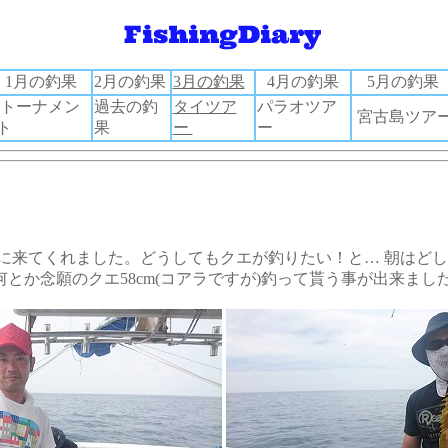
1月の釣果
2月の釣果
3月の釣果
4月の釣果
5月の釣果
トーナメン
過去の釣
タイツア
パラオツア
宮古島ツア
ト
果
ー
ー
に来てくれました。どうしてもクエが釣りたい！と… 朝はど
何とか念願のクエ58cm(コアラですが)釣って貰う事が出来まし