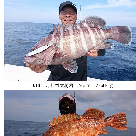
9/10 カサゴ大将様 56cｍ 2.64ｋｇ