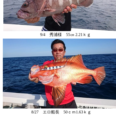
9/4 秀浦様 55㎝ 2.21ｋｇ
8/27 エロ船長 50ｃｍ1.63ｋｇ