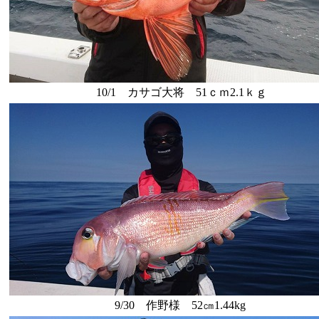
10/1 カサゴ大将 51ｃｍ2.1ｋｇ
9/30 作野様 52㎝1.44kg