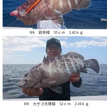
8/6 岩井様 55ｃｍ 2.42ｋｇ
8/6 カサゴ大将様 52ｃｍ 2.16ｋｇ