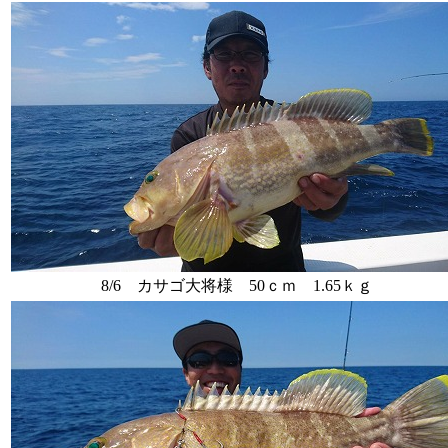
8/6 カサゴ大将様 50ｃｍ 1.65ｋｇ