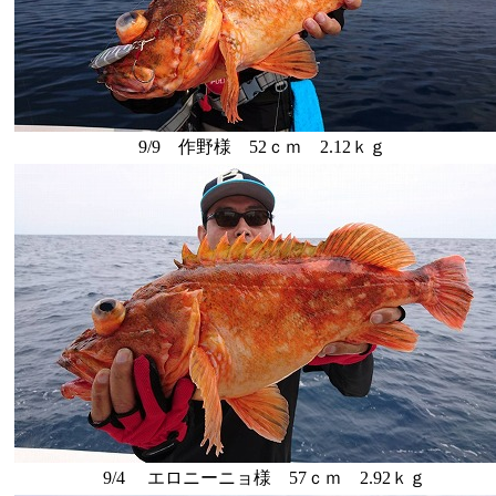
9/9 作野様 52ｃｍ 2.12ｋｇ
9/4 エロニーニョ様 57ｃｍ 2.92ｋｇ