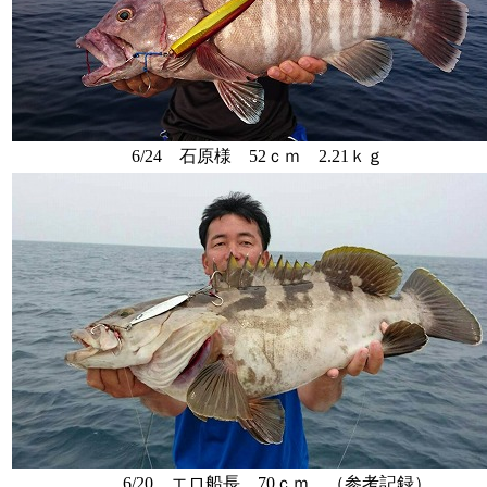
6/24 石原様 52ｃｍ 2.21ｋｇ
6/20 エロ船長 70ｃｍ （参考記録）