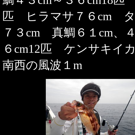
匹 ヒラマサ７６cm 
７３cm 真鯛６１cm、
６cm12匹 ケンサキイ
南西の風波１m