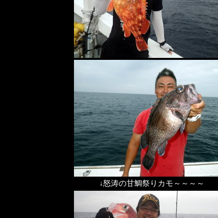
↓怒涛の甘鯛祭りカモ～～～～