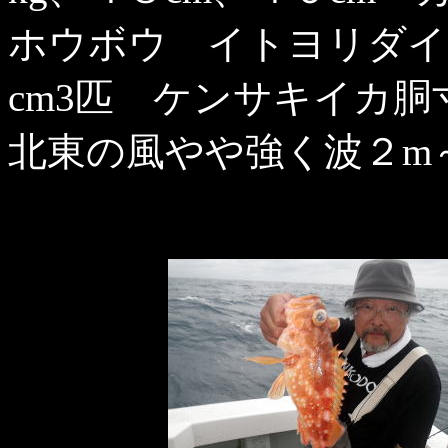
ホウボウ イトヨリダイ
cm3匹 ケンサキイカ胴
北東の風やや強く波２m