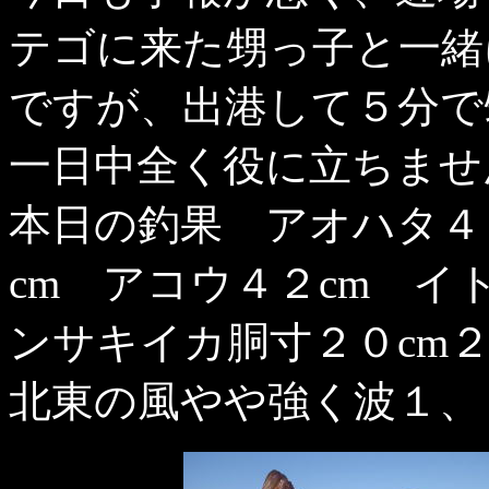
テゴに来た甥っ子と一緒
ですが、出港して５分で
一日中全く役に立ちませ
本日の釣果 アオハタ４
cm アコウ４２cm 
ンサキイカ胴寸２０cm
北東の風やや強く波１、