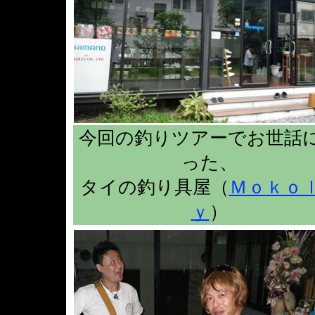
今回の釣りツアーでお世話
った、
タイの釣り具屋（
Ｍｏｋｏ
ｙ
）