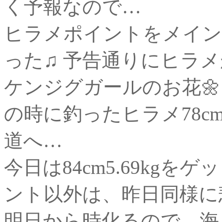
く予報なので…
ヒラメポイントをメイン
った♫ 予告通りにヒラ
ケンジグガールのお花🌼
の時に釣ったヒラメ78
道へ…
今日は84cm5.69kg
ント以外は、昨日同様に悲惨
明日から時化るので、海