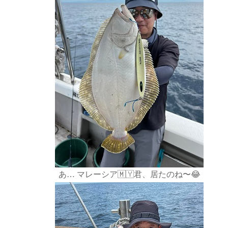
あ… マレーシア🇲🇾君、居たのね〜😂