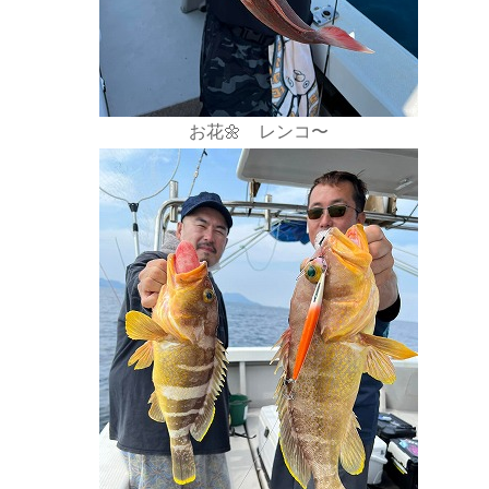
お花🌼 レンコ〜