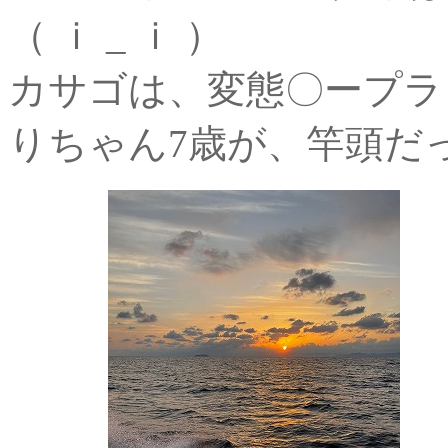
（ ｉ _ ｉ ）
カサゴは、変態〇ープラ
りちゃん7歳が、竿頭だ