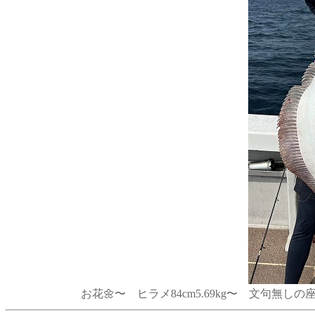
お花🌼〜 ヒラメ84cm5.69kg〜 文句無