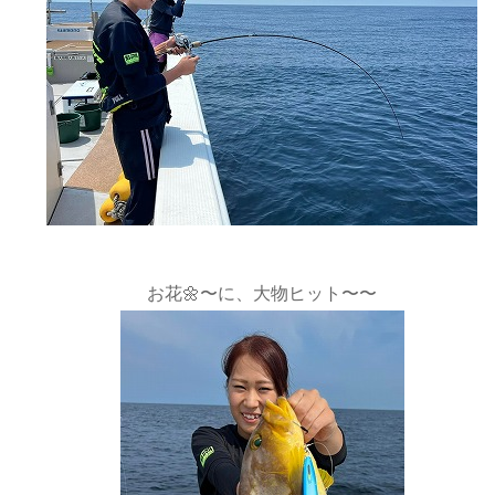
お花🌼〜に、大物ヒット〜〜