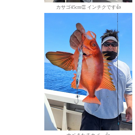
カサゴ45cm👏 インチクです👍️