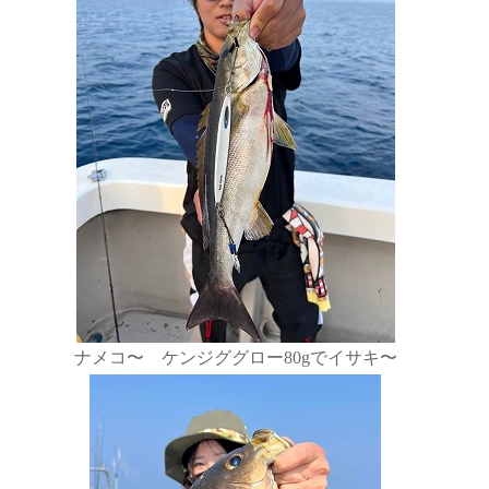
ナメコ〜 ケンジググロー80gでイサキ〜