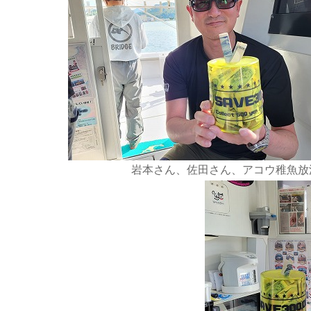
岩本さん、佐田さん、アコウ稚魚放流募