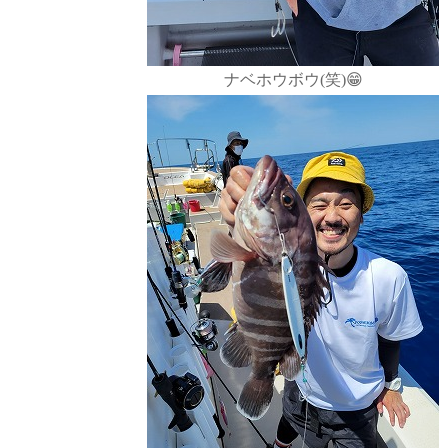
ナベホウボウ(笑)😁