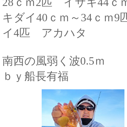
28ｃｍ2匹 イサキ44
キダイ40ｃｍ～34ｃｍ
イ4匹 アカハタ
南西の風弱く波0.5ｍ
ｂｙ船長有福