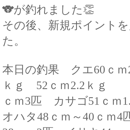
🐨が釣れました👏
その後、新規ポイントを
た。
本日の釣果 クエ60ｃｍ2.
ｋｇ 52ｃｍ2.2ｋｇ 5
ｃｍ3匹 カサゴ51ｃｍ1
オハタ48ｃｍ～40ｃｍ