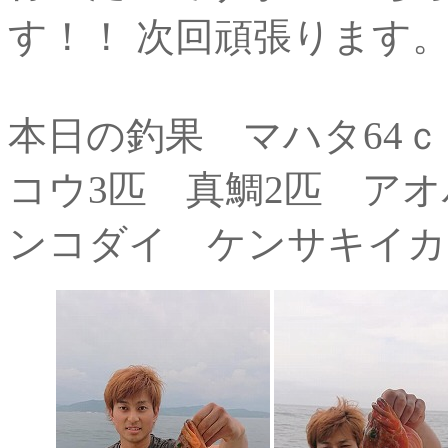
す！！ 次回頑張ります
本日の釣果 マハタ64ｃｍ
コウ3匹 真鯛2匹 アオ
ンコダイ ケンサキイカ