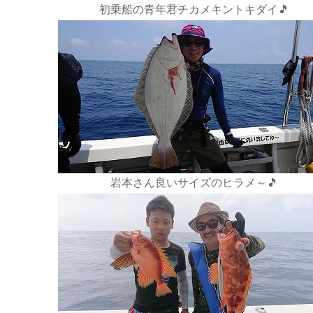
初乗船の青年君チカメキントキダイ🎵
岩本さん良いサイズのヒラメ～🎵