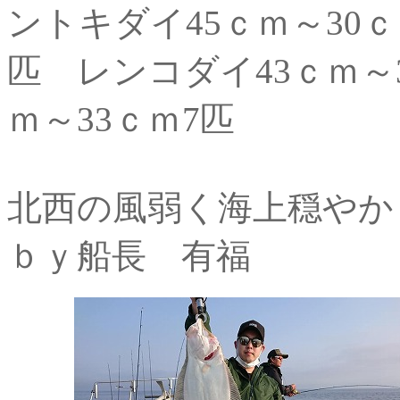
ントキダイ45ｃｍ～30ｃ
匹 レンコダイ43ｃｍ～
ｍ～33ｃｍ7匹
北西の風弱く海上穏やか
ｂｙ船長 有福