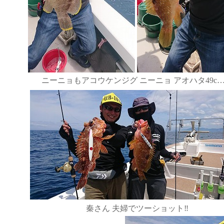
ニーニョもアコウケンジグ ニーニョ アオハタ49c…
秦さん 夫婦でツーショット‼️