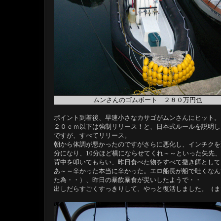
ムンさんのゴムボート ２８０万円也
ポイント到着後、早速小さなカサゴがムンさんにヒット。
２０ｃｍ以下は強制リリース！と、日本式ルールを説明し
ですが、すべてリリース。
朝から体調が悪かったのですがさらに悪化し、インチクを
分になり、10分ほど横にならせてくれ～～といった矢先
背中を叩いてもらい、昨日食べた物をすべて撒き餌として
あ～～辛かった本当に辛かった。エロ船長が船で吐くなん
た為・・）、昨日の暴飲暴食が災いしたようで・・
出しだらすごくすっきりして、やっと復活しました。（ま