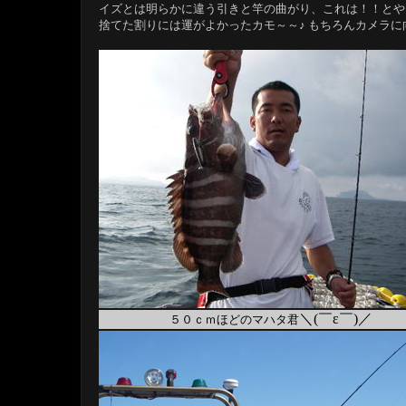
イズとは明らかに違う引きと竿の曲がり、これは！！とや
捨てた割りには運がよかったカモ～～♪ もちろんカメラ
＼(￣ε￣)／
５０ｃｍほどのマハタ君