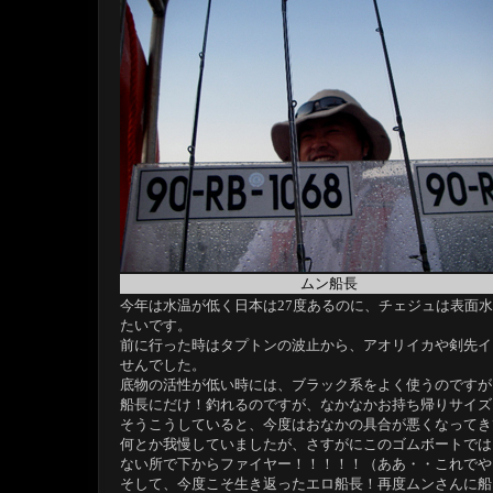
ムン船長
今年は水温が低く日本は27度あるのに、チェジュは表面
たいです。
前に行った時はタプトンの波止から、アオリイカや剣先イ
せんでした。
底物の活性が低い時には、ブラック系をよく使うのですが
船長にだけ！釣れるのですが、なかなかお持ち帰りサイズ
そうこうしていると、今度はおなかの具合が悪くなってき
何とか我慢していましたが、さすがにこのゴムボートでは
ない所で下からファイヤー！！！！！（ああ・・これでや
そして、今度こそ生き返ったエロ船長！再度ムンさんに船