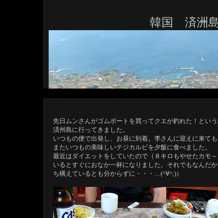
韓国 済洲
先日ムンさんがゴムボートを買ってクエが釣れた！という
済州島に行ってきました。
いつもの便で出発し、お昼に到着。李さんに迎えに来ても
またいつもの美味しいテジカルビを夕飯に食べました。
最近はダイエットをしていたので（８キロもやせたカモ～
いるとすぐにおなか一杯になりました。それでもなんだか
ち構えているとも分からずに・・・…(^∀^;)）