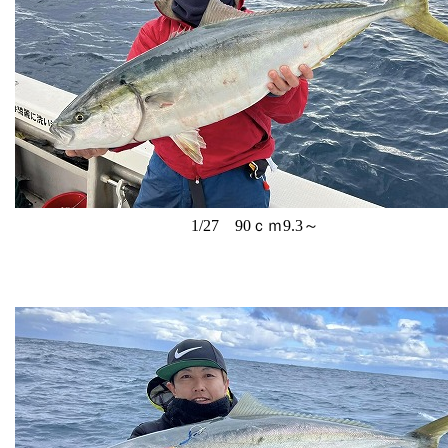
1/27 90ｃｍ9.3～