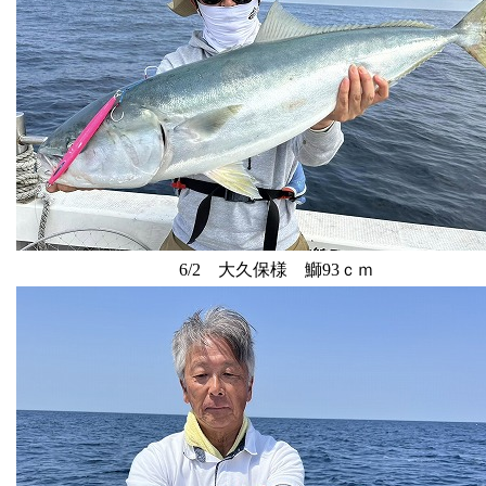
6/2 大久保様 鰤93ｃｍ