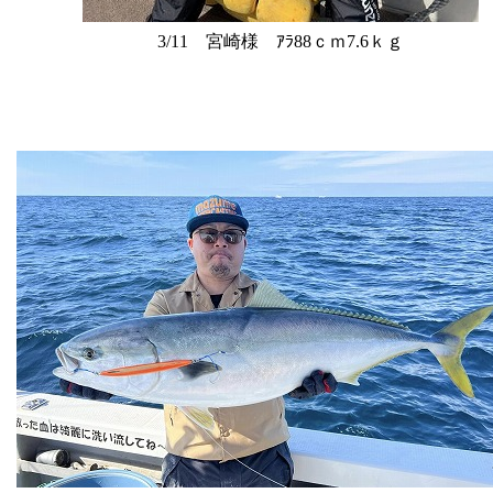
3/11 宮崎様 ｱﾗ88ｃｍ7.6ｋｇ