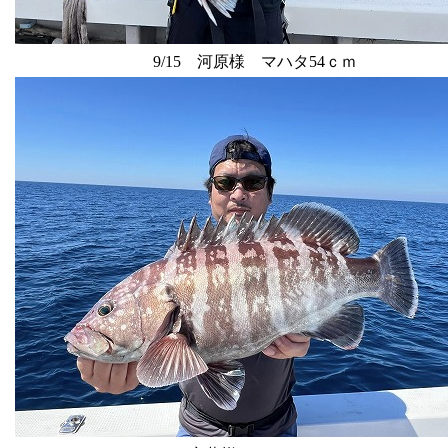
9/15 河原様 マハタ54ｃｍ