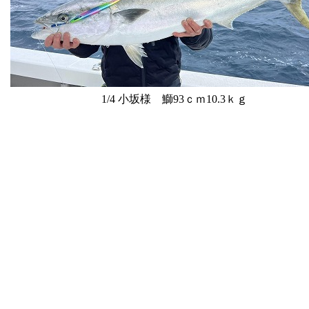
1/4 小坂様 鰤93ｃｍ10.3ｋｇ