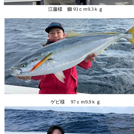
江藤様 鰤 93ｃｍ9.3ｋｇ
ゲビ様 97ｃｍ9.9ｋｇ