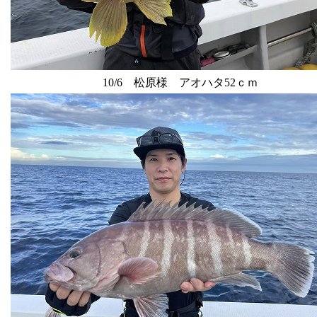
10/6 松原様 アオハタ52ｃｍ