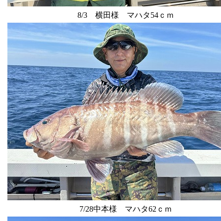
8/3 横田様 マハタ54ｃｍ
7/28中本様 マハタ62ｃｍ