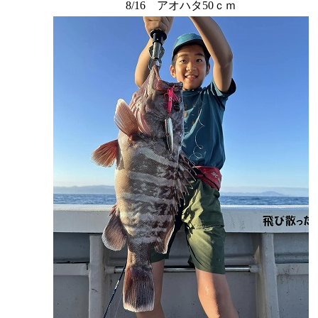
8/16 アオハタ50ｃｍ