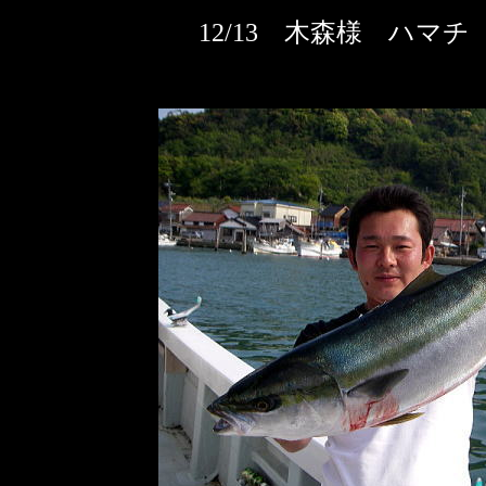
12/13
木森様
ハマチ 8