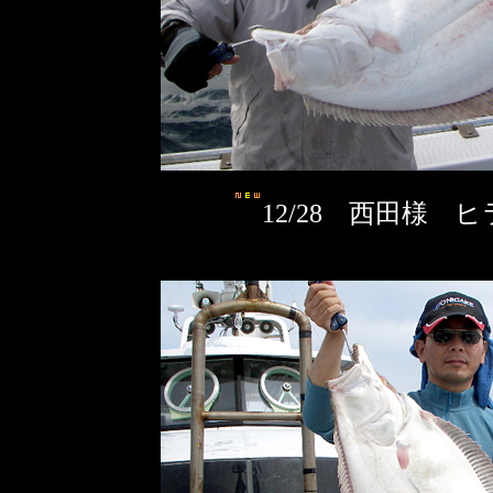
12/28
西田様
ヒ