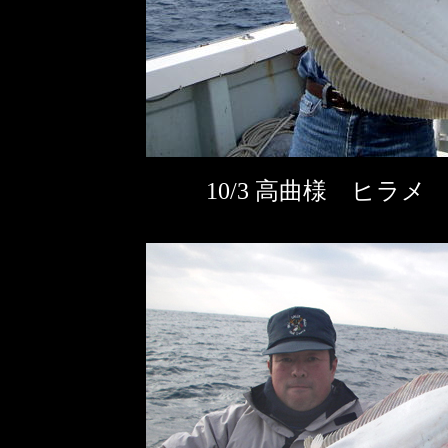
10/3 高曲様 ヒラメ 8