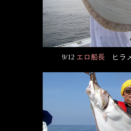
9/12
エロ船長
ヒラメ