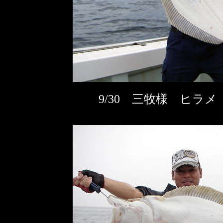
9/30 三牧様 ヒラメ 