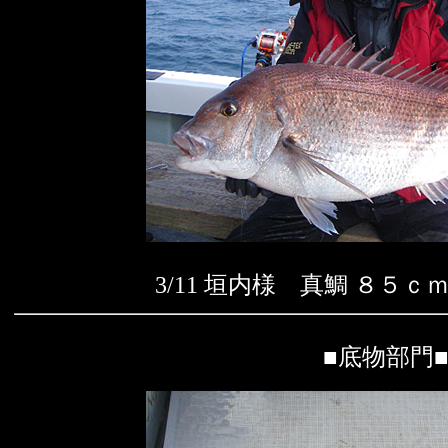
3/11
垣内様 真鯛 ８５ｃ
■底物部門