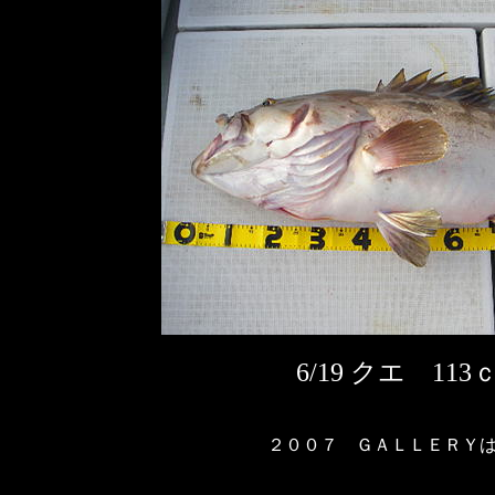
6/19 クエ 113ｃ
２００７ ＧＡＬＬＥＲＹ