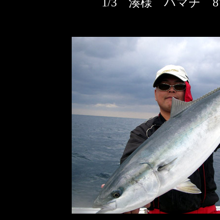
1/3
湊様
ハマチ 87