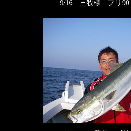
9/16 三牧様 ブリ90