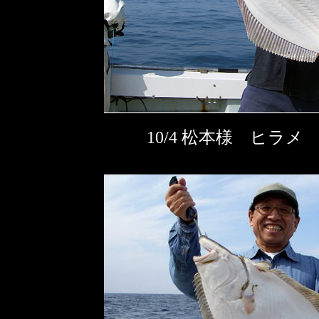
10/4 松本様 ヒラメ 8