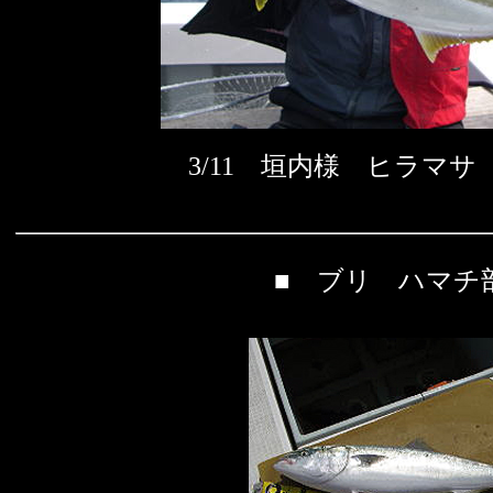
3/11
垣内様 ヒラマサ 81
■ ブリ ハマチ