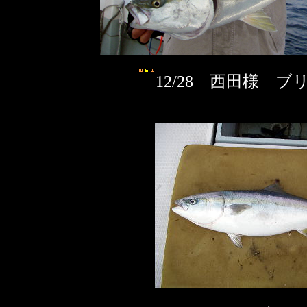
12/28
西田様
ブリ 