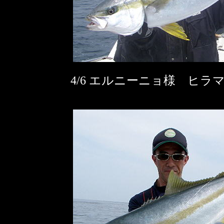
4/6 エルニーニョ様 ヒラマサ