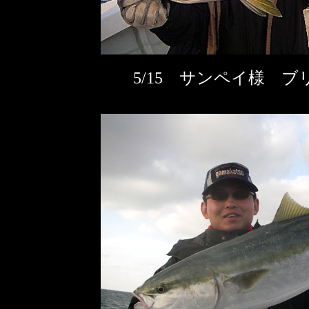
5/15
サンペイ様
ブリ