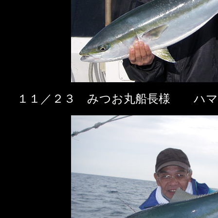
１１／２３ みつお丸船長様
ハマ