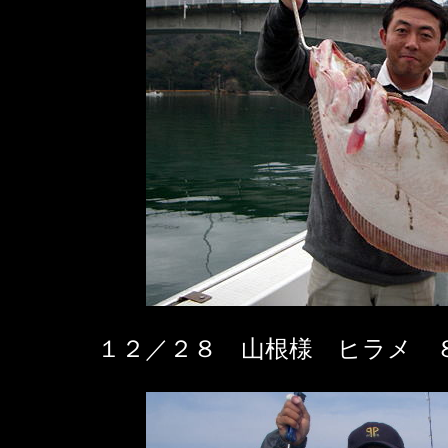
１２／２８
山根様 ヒラメ 