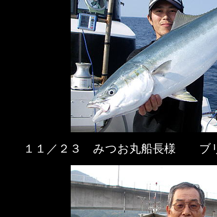
１１／２３ みつお丸船長様 ブ