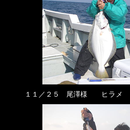
１１／２５ 尾澤様 ヒラメ 