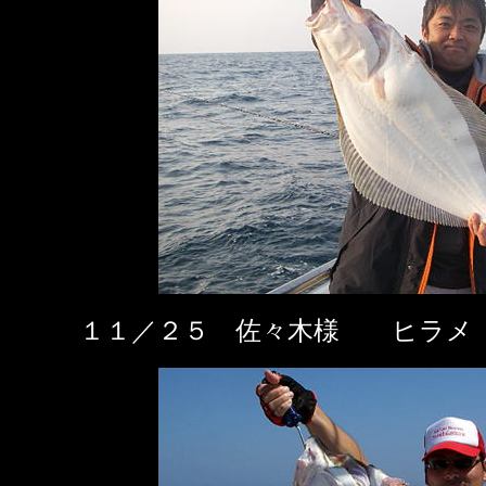
１１／２５ 佐々木様 ヒラメ