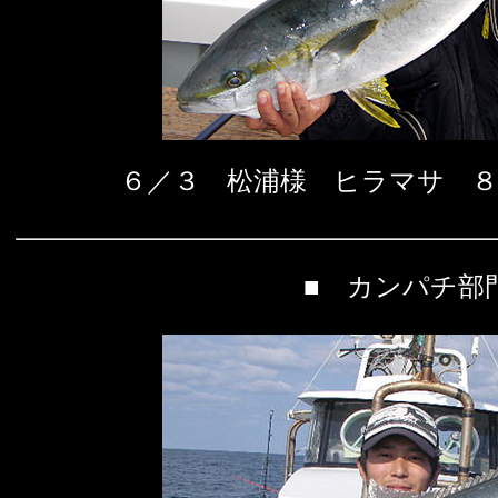
６／３ 松浦様
ヒラマサ ８
■ カンパチ部