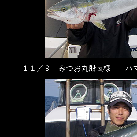
１１／９
みつお丸船長様
ハ