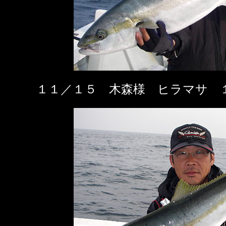
１１／１５ 木森様 ヒラマサ 