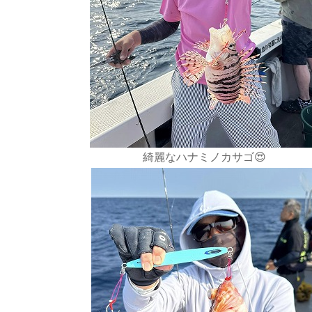
綺麗なハナミノカサゴ😍