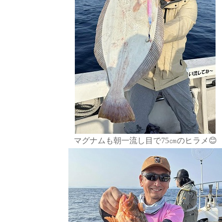
マグナムも朝一流し目で75㎝のヒラメ😊