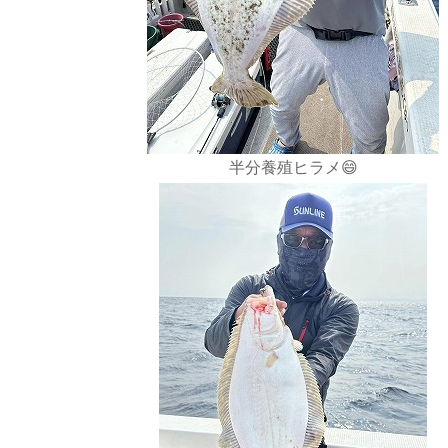
半分養殖ヒラメ😄