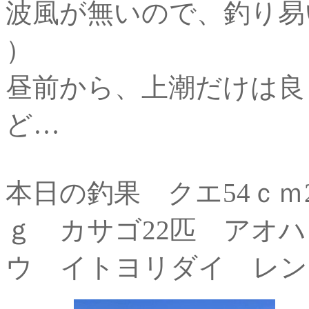
波風が無いので、釣り易い
）
昼前から、上潮だけは良
ど…
本日の釣果 クエ54ｃｍ2
ｇ カサゴ22匹 アオ
ウ イトヨリダイ レ