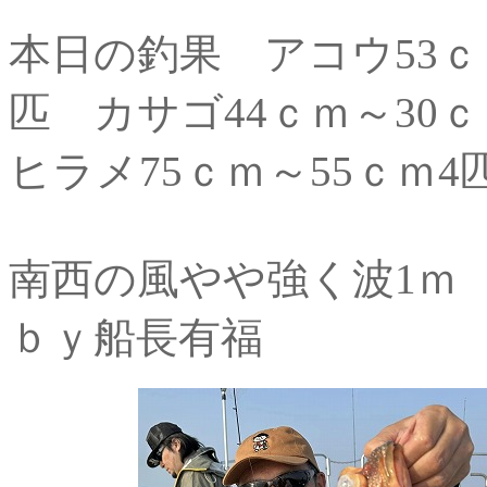
本日の釣果 アコウ53ｃｍ
匹 カサゴ44ｃｍ～30
ヒラメ75ｃｍ～55ｃｍ
南西の風やや強く波1ｍ
ｂｙ船長有福