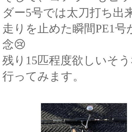
ダー5号では太刀打ち出来
走りを止めた瞬間PE1
念😢
残り15匹程度欲しいそ
行ってみます。