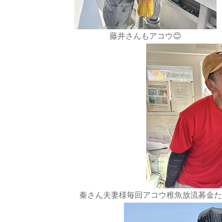
藤井さんもアコウ😊
秦さん夫妻様毎回アコウ稚魚放流募金たい