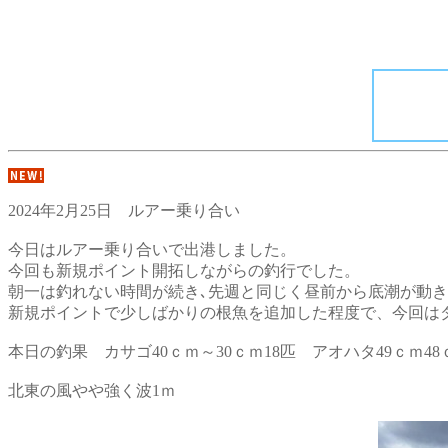
2024年2月25日 ルアー乗り合い
今日はルアー乗り合いで出港しました。
今回も新規ポイント開拓しながらの釣行でした。
朝一は釣れない時間が続き､先週と同じく昼前から底潮が動き
新規ポイントで少しばかりの根魚を追加した程度で、今回は
本日の釣果 カサゴ40ｃｍ～30ｃｍ18匹 アオハタ49ｃｍ48
北東の風やや強く波1ｍ