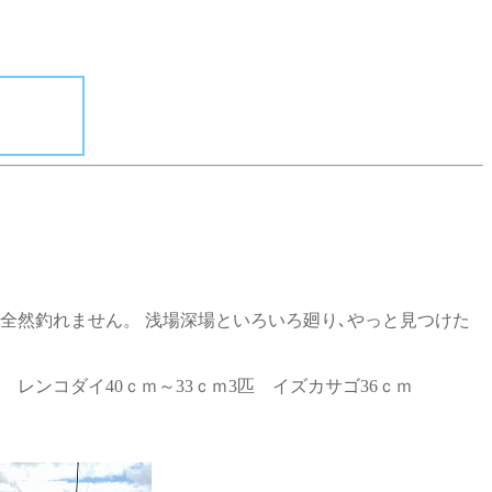
全然釣れません。 浅場深場といろいろ廻り､やっと見つけた
匹 レンコダイ40ｃｍ～33ｃｍ3匹 イズカサゴ36ｃｍ