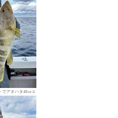
でアオハタ48㎝☺️