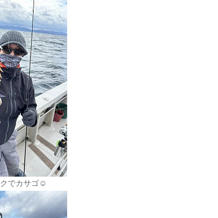
クでカサゴ☺️