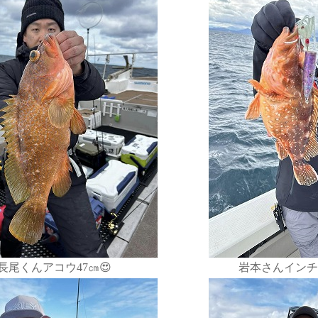
長尾くんアコウ47㎝😍
岩本さんインチ