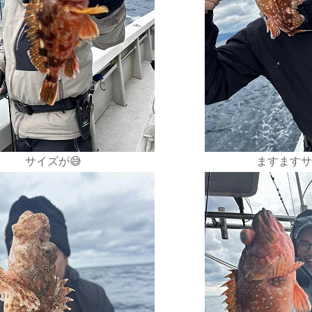
サイズが😅
ますますサ