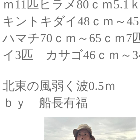
ｍ11匹ヒラメ80ｃｍ5.
キントキダイ48ｃｍ～4
ハマチ70ｃｍ～65ｃｍ
イ3匹 カサゴ46ｃｍ～
北東の風弱く波0.5ｍ
ｂｙ 船長有福