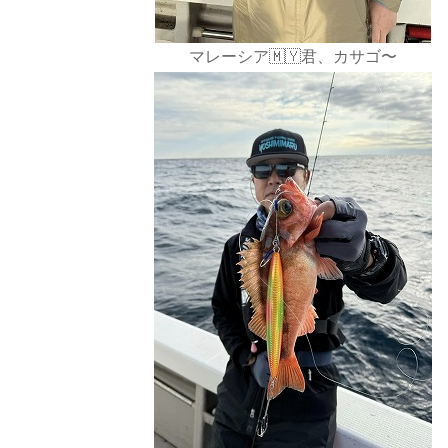
マレーシア🇲🇾君、カサゴ〜