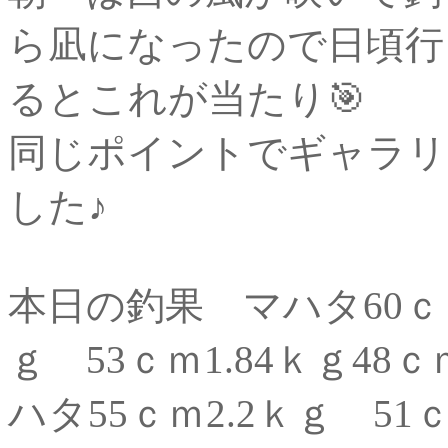
ら凪になったので日頃行
るとこれが当たり🎯
同じポイントでギャラリ
した♪
本日の釣果 マハタ60ｃｍ2
ｇ 53ｃｍ1.84ｋｇ48
ハタ55ｃｍ2.2ｋｇ 51