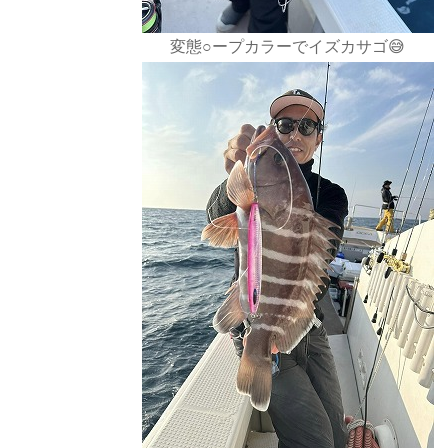
変態○ープカラーでイズカサゴ😅