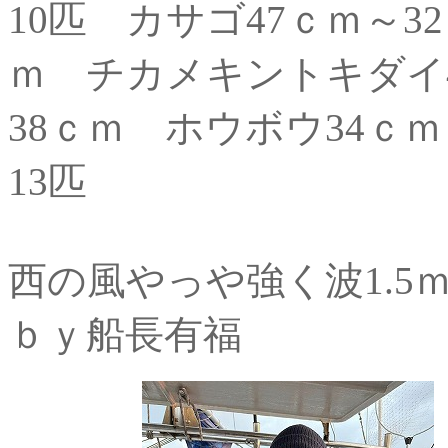
10匹 カサゴ47ｃｍ～3
ｍ チカメキントキダイ4
38ｃｍ ホウボウ34ｃ
13匹
西の風やっや強く波1.5
ｂｙ船長有福