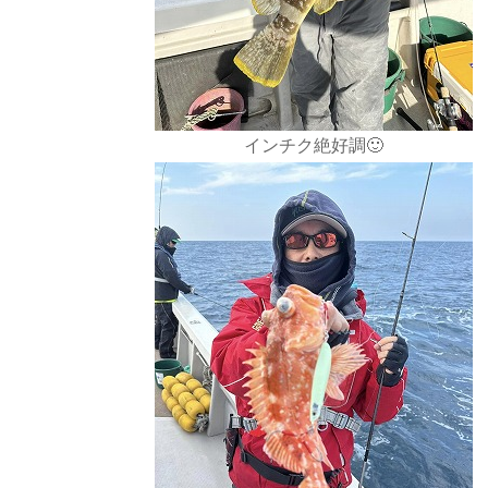
インチク絶好調🙂