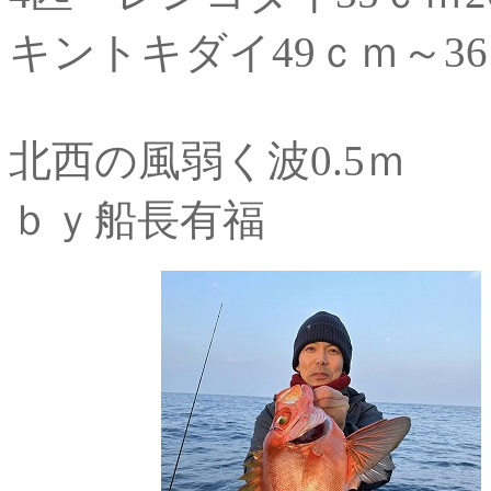
キントキダイ49ｃｍ～3
北西の風弱く波0.5ｍ
ｂｙ船長有福