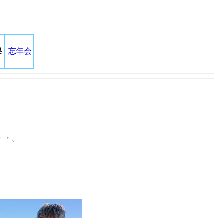
果
忘年会
・・。