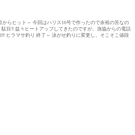
からヒット～ 今回はハリス16号で作ったので余裕の筈なの
駄目‼️ 益々ヒートアップしてきたのですが、漁協からの電話
0‼️ ヒラマサ釣り 終了～ 泳がせ釣りに変更し、そこそこ値段