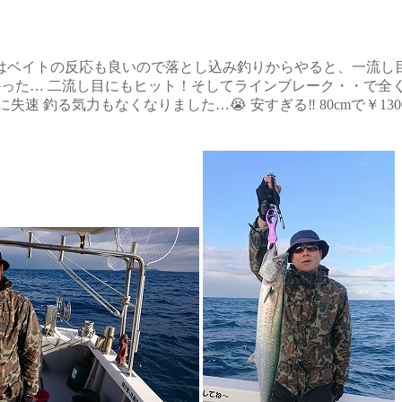
チはベイトの反応も良いので落とし込み釣りからやると、一流し目
かった… 二流し目にもヒット！そしてラインブレーク・・で全く
 釣る気力もなくなりました…😭 安すぎる‼️ 80cmで￥130