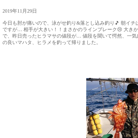
2019年11月29日
今日も肘が痛いので、泳がせ釣り&落とし込み釣り🎵 朝イ
ですが… 相手が大きい！！まさかのラインブレーク😢 大き
で、昨日売ったヒラマサの値段が… 値段を聞いて愕然、一気に失速
の良いマハタ、ヒラメを釣って帰りました。