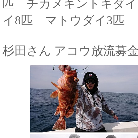
匹 チカメキントキダイ
イ8匹 マトウダイ3匹
杉田さん アコウ放流募金