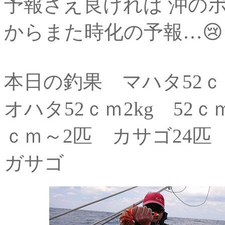
予報さえ良ければ 沖の
からまた時化の予報…😢
本日の釣果 マハタ52ｃｍ
オハタ52ｃｍ2kg 52ｃ
ｃｍ～2匹 カサゴ24匹
ガサゴ