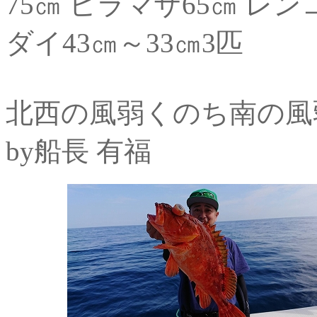
75㎝ ヒラマサ65㎝ レン
ダイ43㎝～33㎝3匹
北西の風弱くのち南の風
by船長 有福