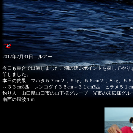
2012年7月31日 ルアー
今日も乗合で出港しました。潮の緩いポイントを探してやりま
竿しました。
本日の釣果 マハタ５７cm２，９kg、５６cm２，８kg、５６
～３３cm8匹 レンコダイ３６cm～３１cm3匹 ヒラメ５１c
釣り人 山口県山口市の山下様グループ 光市の末広様グル
南西の風波１m