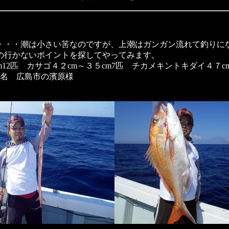
・・・潮は小さい筈なのですが、上潮はガンガン流れて釣りに
の行かないポイントを探してやってみます。
m12匹 カサゴ４２cm～３５cm7匹 チカメキントキダイ４７c
3名 広島市の濱原様