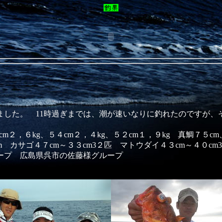
した。 11時過ぎまでは、潮が速いなりに釣れたのですが、
cm２，６kg、５４cm２，４kg、５２cm１，９kg 真鯛７５c
m カサゴ４７cm～３３cm3２匹 マトウダイ４３cm～４０cm
ープ 広島県呉市の佐藤様グループ