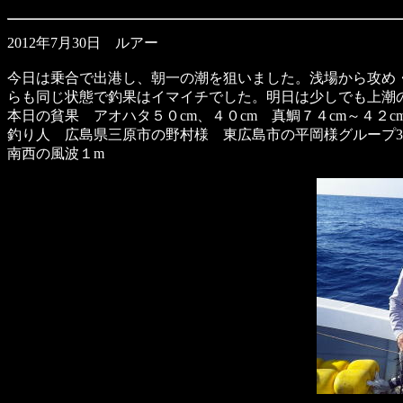
2012年7月30日 ルアー
今日は乗合で出港し、朝一の潮を狙いました。浅場から攻め
らも同じ状態で釣果はイマイチでした。明日は少しでも上潮
本日の貧果 アオハタ５０cm、４０cm 真鯛７４cm～４２c
釣り人 広島県三原市の野村様 東広島市の平岡様グループ
南西の風波１m