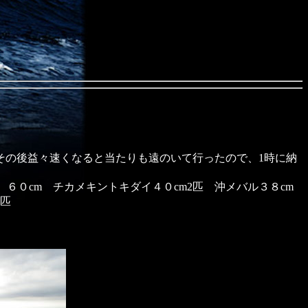
その後益々速くなると当たりも遠のいて行ったので、1時に納
m、６０cm チカメキントキダイ４０cm2匹 沖メバル３８cm
3匹