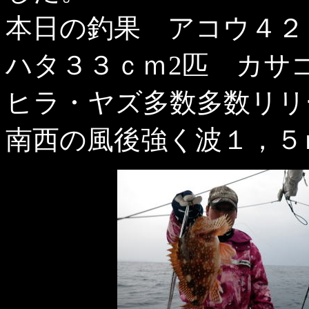
本日の釣果 アコウ４２
ハタ３３ｃｍ2匹 カサ
ヒラ・ヤズ多数多数リリ
南西の風後強く波１，５