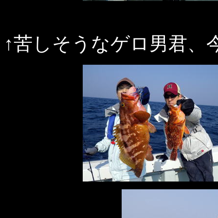
↑苦しそうなゲロ男君、