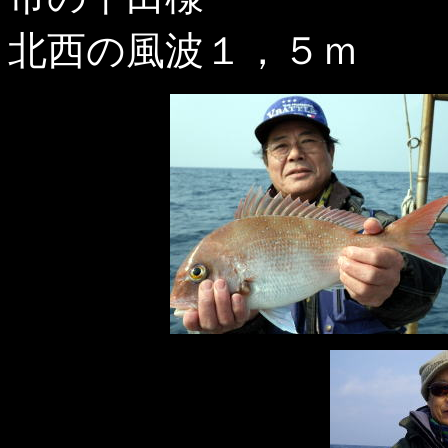
北西の風波１，５ｍ