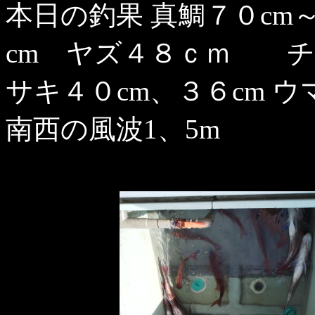
本日の釣果 真鯛７０cm
cm ヤズ４８ｃｍ チ
サキ４０cm、３６cm ウ
南西の風波1、5m