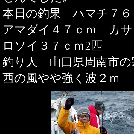
本日の釣果 ハマチ７
アマダイ４７ｃｍ カサ
ロソイ３７ｃｍ2匹
釣り人 山口県周南市の
西の風やや強く波２ｍ