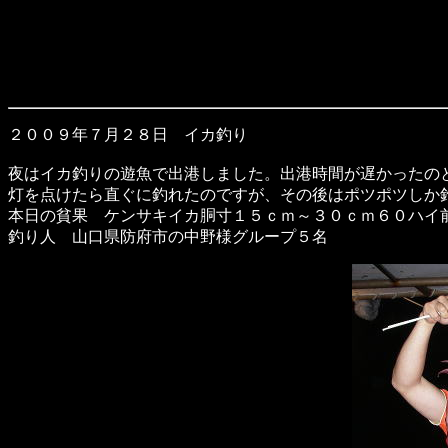
２００９年７月２８日 イカ釣り
夜はイカ釣りの遊魚で出港しました。出港時間が遅かったの
灯を点けたら直ぐに釣れたのですが、その後はポツポツしか
本日の貧果 ケンサキイカ胴寸１５ｃｍ～３０ｃｍ６０ハイ
釣り人 山口県防府市の中野様グループ５名