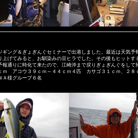
ジギング＆ぎょぎんぐセミナーで出港しました。最近は天気予
り上げてみると、お馴染みの豆ヒラでした。その後もヒットす
予報通りに時化て来たので、江崎沖まで戻りぎょぎんぐをして
ｃｍ アコウ３９ｃｍ～４４ｃｍ４匹 カサゴ３１ｃｍ、２８
ＷＡ様グループ６名