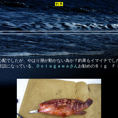
心配でしたが、やはり潮が動かない為か？釣果もイマイチでし
世話になっている、
Ｏｏｔａｇａｗａさん
お勧めのＢｉｇ Ｆ