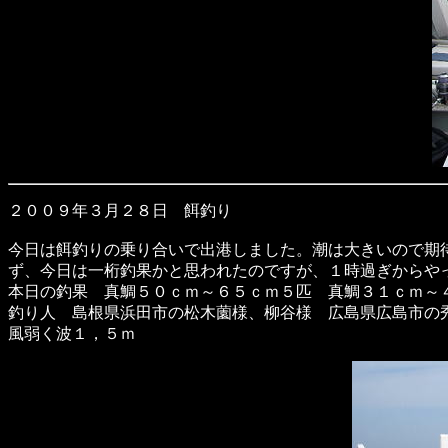
２００９年３月２８日 餌釣り
今日は餌釣りの乗り合いで出港しました。潮は大きいので期
ず、今日は一桁釣果かと思われたのですが、１時過ぎからや
本日の釣果 真鯛５０ｃｍ～６５ｃｍ５匹 真鯛３１ｃｍ～
釣り人 島根県浜田市の松木薗様、柳谷様 広島県広島市の
風弱く波１，５ｍ