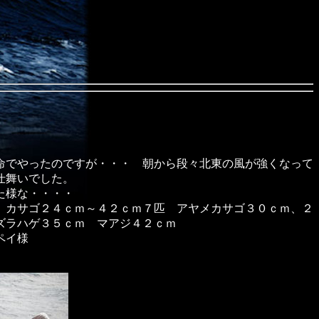
命でやったのですが・・・ 朝から段々北東の風が強くなって
仕舞いでした。
た様な・・・・
 カサゴ２４ｃｍ～４２ｃｍ７匹 アヤメカサゴ３０ｃｍ、２
ズラハゲ３５ｃｍ マアジ４２ｃｍ
ペイ様