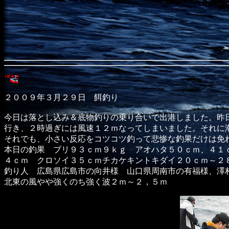
２００９年３月２９日 餌釣り
今日は落とし込み＆底物釣りの乗り合いで出港しました。昨
行き、２時過ぎには風速１２ｍなってしまいました。それに
それでも、小さい反応をコツコツ釣って悲惨な釣果だけは免
本日の釣果 ブリ９３ｃｍ９ｋｇ アオハタ５０ｃｍ、４１
４ｃｍ クロソイ３５ｃｍチカケキントキダイ２０ｃｍ～２
釣り人 広島県広島市の向井様 山口県周南市の有福様、澤
北東の風やや強くのち強く波２ｍ～２，５ｍ