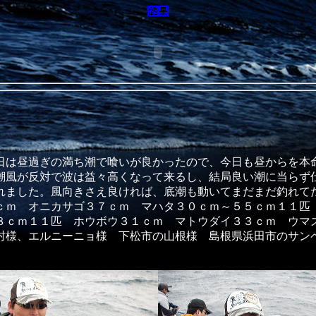
日は昼過ぎの満ち潮で喰いが良かったので、今日も昼からを本
潮風が反対で波は益々高くなって来るし、結局良い潮に当らず
れました。風向きさえ良ければ、底潮も動いてまだまだ釣れて
ｃｍ オニカサゴ３７ｃｍ マハタ３０ｃｍ～５５ｃｍ１１匹
８ｃｍ１１匹 ホウボウ３１ｃｍ マトウダイ３３ｃｍ ウマ
村様、エルニーニョ様 下松市の山根様 島根県浜田市のサン