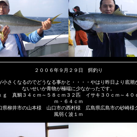
２００６年９月２９日 餌釣り
が小さくなるのでどうなる事かと・・・・やはり昨日より底潮
ないせいか青物が極端に少なかったです。
ｋｇ 真鯛３４ｃｍ～５８ｃｍ３２匹 イサキ３０ｃｍ～４０
ｍ・６４ｃｍ
口県柳井市の山本様 山口市の西村様 広島県広島市の砂崎様
風弱く波１ｍ