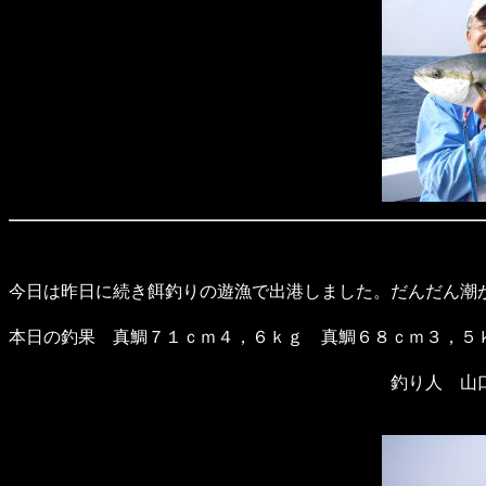
今日は昨日に続き餌釣りの遊漁で出港しました。だんだん潮
本日の釣果 真鯛７１ｃｍ４，６ｋｇ 真鯛６８ｃｍ３，５
釣り人 山