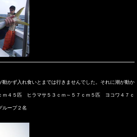
が動かず入れ食いとまでは行きませんでした。それに潮が動か
ｃｍ４５匹 ヒラマサ５３ｃｍ～５７ｃｍ５匹 ヨコワ４７ｃ
グループ２名