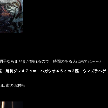
調子ならまだまだ釣れるので、時間のある人は来てね～～♪
匹 尾長グレ４７ｃｍ ハガツオ４５ｃｍ３匹 ウマズラハゲ
山口市の西村様