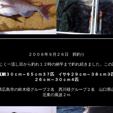
２００６年９月２６日 餌釣り
じく一流し目から釣れ１２時の納竿まで釣れ続きました。この
鯛３０ｃｍ～６５ｃｍ３７匹 イサキ２９ｃｍ～３８ｃｍ３
２６ｃｍ～３０ｃｍ４匹
県広島市の鈴木様グループ２名 西川様グループ２名 山口県
北東の風波２ｍ