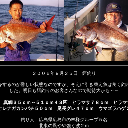
２００６年９月２５日 餌釣り
をするのが難しい状態なのですが、そえに引き替え魚は良く釣
した。明日も餌釣りのお客さんなので期待大かも～～
 真鯛３５ｃｍ～５１ｃｍ４３匹 ヒラマサ７８ｃｍ ヒラマ
ヒレナガカンパチ５０ｃｍ 尾長グレ４７ｃｍ ウマズラハゲ
釣り人 広島県広島市の林様グループ５名
北東の風やや強く波２ｍ