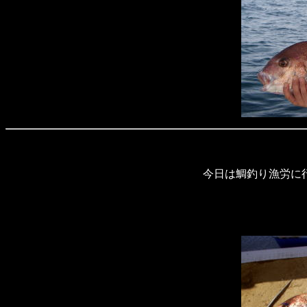
今日は鯛釣り漁労に