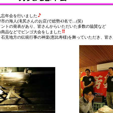
丸忘年会を行いました
の海人(滝尻さんのお店)で総勢43名で…(笑)
ナメントの発表があり、皆さんからいただいた多数の協賛など
の商品などでビンゴ大会をしました
石見地方の伝統行事の神楽(恵比寿様)を舞っていただき、皆