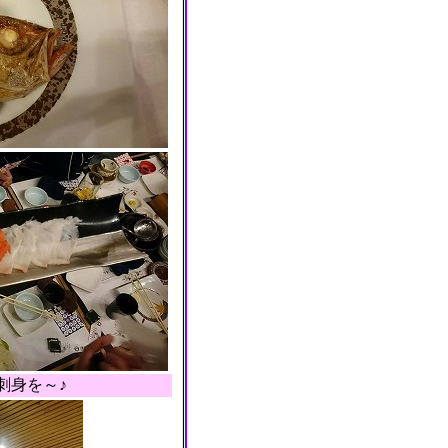
刺身を～♪